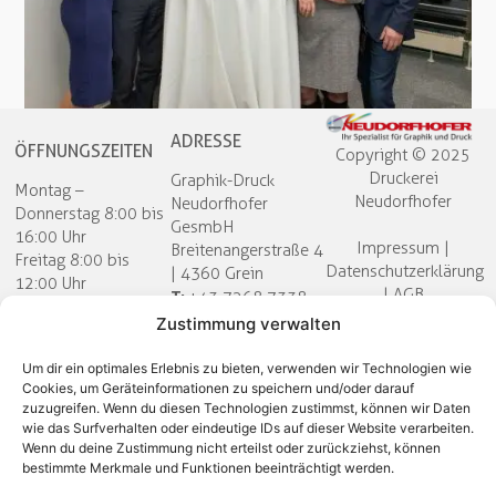
ADRESSE
ÖFFNUNGSZEITEN
Copyright © 2025
Druckerei
Graphik-Druck
Montag –
Neudorfhofer​
Neudorfhofer
Donnerstag 8:00 bis
GesmbH
16:00 Uhr
Impressum
|
Breitenangerstraße 4
Freitag 8:00 bis
Datenschutzerklärung
| 4360 Grein
12:00 Uhr
|
AGB
T:
+43 7268 7338
E:
Termine gerne auch
Zustimmung verwalten
außerhalb der
office@neudorfhofer.at
Öffnungszeiten nach
Um dir ein optimales Erlebnis zu bieten, verwenden wir Technologien wie
Cookies, um Geräteinformationen zu speichern und/oder darauf
telefonischer
zuzugreifen. Wenn du diesen Technologien zustimmst, können wir Daten
Vereinbarung!
wie das Surfverhalten oder eindeutige IDs auf dieser Website verarbeiten.
Wenn du deine Zustimmung nicht erteilst oder zurückziehst, können
bestimmte Merkmale und Funktionen beeinträchtigt werden.