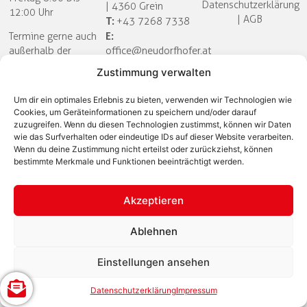
Datenschutzerklärung
| 4360 Grein
12:00 Uhr
|
AGB
T:
+43 7268 7338
E:
Termine gerne auch
außerhalb der
office@neudorfhofer.at
Öffnungszeiten nach
Zustimmung verwalten
telefonischer
Vereinbarung!
Um dir ein optimales Erlebnis zu bieten, verwenden wir Technologien wie
Cookies, um Geräteinformationen zu speichern und/oder darauf
zuzugreifen. Wenn du diesen Technologien zustimmst, können wir Daten
wie das Surfverhalten oder eindeutige IDs auf dieser Website verarbeiten.
Wenn du deine Zustimmung nicht erteilst oder zurückziehst, können
bestimmte Merkmale und Funktionen beeinträchtigt werden.
Akzeptieren
Ablehnen
Einstellungen ansehen
Datenschutzerklärung
Impressum
E-Mail
Anruf
Navigieren