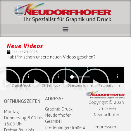
Neue Videos
Januar 29, 2025
Habt ihr schon unsere neuen Videos gesehen?
Digitaldruck
Offsetdruck
Stanzmaschine
Faltmaschine
ADRESSE
ÖFFNUNGSZEITEN
Copyright © 2025
Druckerei
Graphik-Druck
Montag –
Neudorfhofer​
Neudorfhofer
Donnerstag 8:00 bis
GesmbH
16:00 Uhr
Impressum
|
Breitenangerstraße 4
Freitag 8:00 bis