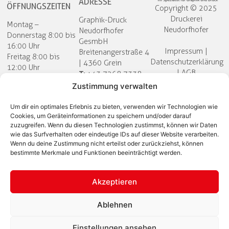
ADRESSE
ÖFFNUNGSZEITEN
Copyright © 2025
Druckerei
Graphik-Druck
Montag –
Neudorfhofer​
Neudorfhofer
Donnerstag 8:00 bis
GesmbH
16:00 Uhr
Impressum
|
Breitenangerstraße 4
Freitag 8:00 bis
Datenschutzerklärung
| 4360 Grein
12:00 Uhr
|
AGB
T:
+43 7268 7338
E:
Termine gerne auch
Zustimmung verwalten
außerhalb der
office@neudorfhofer.at
Öffnungszeiten nach
Um dir ein optimales Erlebnis zu bieten, verwenden wir Technologien wie
Cookies, um Geräteinformationen zu speichern und/oder darauf
telefonischer
zuzugreifen. Wenn du diesen Technologien zustimmst, können wir Daten
Vereinbarung!
wie das Surfverhalten oder eindeutige IDs auf dieser Website verarbeiten.
Wenn du deine Zustimmung nicht erteilst oder zurückziehst, können
bestimmte Merkmale und Funktionen beeinträchtigt werden.
Akzeptieren
Ablehnen
Einstellungen ansehen