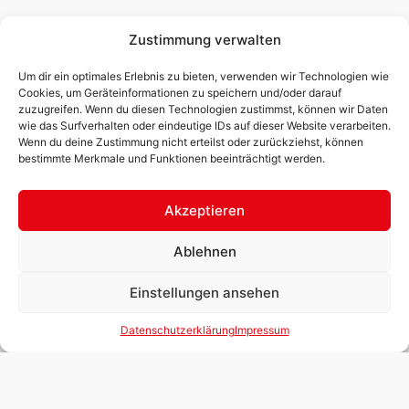
Zustimmung verwalten
Um dir ein optimales Erlebnis zu bieten, verwenden wir Technologien wie
Cookies, um Geräteinformationen zu speichern und/oder darauf
zuzugreifen. Wenn du diesen Technologien zustimmst, können wir Daten
wie das Surfverhalten oder eindeutige IDs auf dieser Website verarbeiten.
Wenn du deine Zustimmung nicht erteilst oder zurückziehst, können
bestimmte Merkmale und Funktionen beeinträchtigt werden.
Akzeptieren
ADRESSE
ÖFFNUNGSZEITEN
Ablehnen
Copyright © 2025
Druckerei
Graphik-Druck
Montag –
Neudorfhofer​
Einstellungen ansehen
Neudorfhofer
Donnerstag 8:00 bis
GesmbH
16:00 Uhr
Impressum
|
Breitenangerstraße 4
Datenschutzerklärung
Impressum
Freitag 8:00 bis
Datenschutzerklärung
| 4360 Grein
12:00 Uhr
|
AGB
T:
+43 7268 7338
E:
Termine gerne auch