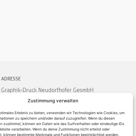
ADRESSE
Graphik-Druck Neudorfhofer GesmbH
Breitenangerstraße 4 | 4360 Grein
Zustimmung verwalten
T:
+43 7268 7338
E:
office@neudorfhofer.at
optimales Erlebnis zu bieten, verwenden wir Technologien wie Cookies, um
mationen zu speichern und/oder darauf zuzugreifen. Wenn du diesen
n zustimmst, können wir Daten wie das Surfverhalten oder eindeutige IDs
ebsite verarbeiten. Wenn du deine Zustimmung nicht erteilst oder
t, können bestimmte Merkmale und Funktionen beeinträchtigt werden.