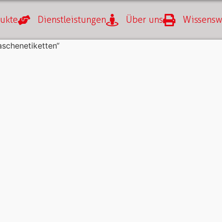
ukte
Dienstleistungen
Über uns
Wissensw
aschenetiketten“