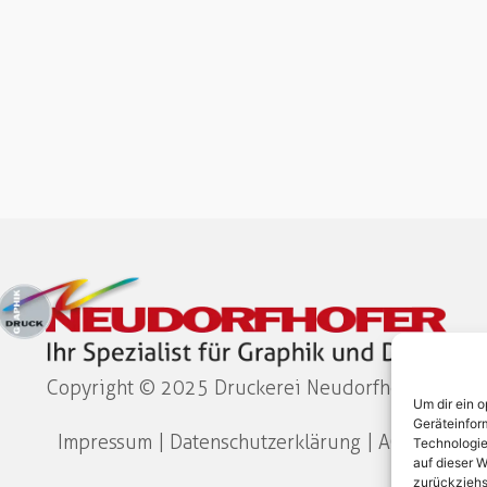
Copyright © 2025 Druckerei Neudorfhofer​
Um dir ein 
Geräteinfor
Impressum
|
Datenschutzerklärung
|
AGB
Technologie
auf dieser W
zurückziehs