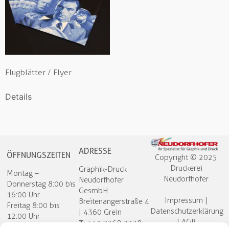
Flugblätter / Flyer
Details
ADRESSE
ÖFFNUNGSZEITEN
Copyright © 2025
Druckerei
Graphik-Druck
Montag –
Neudorfhofer​
Neudorfhofer
Donnerstag 8:00 bis
GesmbH
16:00 Uhr
Impressum
|
Breitenangerstraße 4
Freitag 8:00 bis
Datenschutzerklärung
| 4360 Grein
12:00 Uhr
|
AGB
T:
+43 7268 7338