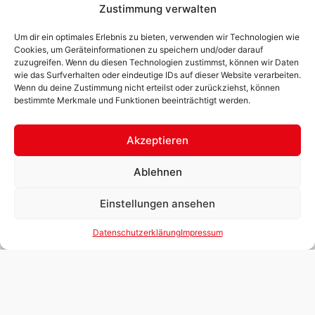
E:
Termine gerne auch
Zustimmung verwalten
außerhalb der
office@neudorfhofer.at
Öffnungszeiten nach
Um dir ein optimales Erlebnis zu bieten, verwenden wir Technologien wie
Cookies, um Geräteinformationen zu speichern und/oder darauf
telefonischer
zuzugreifen. Wenn du diesen Technologien zustimmst, können wir Daten
Vereinbarung!
wie das Surfverhalten oder eindeutige IDs auf dieser Website verarbeiten.
Wenn du deine Zustimmung nicht erteilst oder zurückziehst, können
bestimmte Merkmale und Funktionen beeinträchtigt werden.
Akzeptieren
Ablehnen
Einstellungen ansehen
Datenschutzerklärung
Impressum