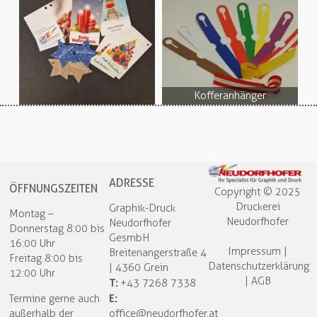
Kofferanhänger
ADRESSE
ÖFFNUNGSZEITEN
Copyright © 2025
Druckerei
Graphik-Druck
Montag –
Neudorfhofer​
Neudorfhofer
Donnerstag 8:00 bis
GesmbH
16:00 Uhr
Impressum
|
Breitenangerstraße 4
Freitag 8:00 bis
Datenschutzerklärung
| 4360 Grein
12:00 Uhr
|
AGB
T:
+43 7268 7338
E:
Termine gerne auch
außerhalb der
office@neudorfhofer.at