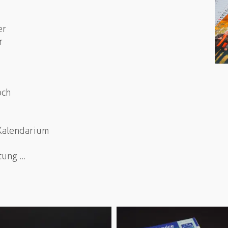
er
r
och
 Kalendarium
tung …