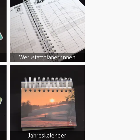
Werkstattplaner innen
Jahreskalender