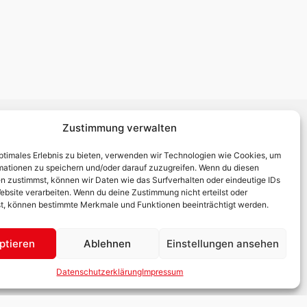
Zustimmung verwalten
ADRESSE
optimales Erlebnis zu bieten, verwenden wir Technologien wie Cookies, um
Graphik-Druck Neudorfhofer GesmbH
mationen zu speichern und/oder darauf zuzugreifen. Wenn du diesen
Breitenangerstraße 4 | 4360 Grein
n zustimmst, können wir Daten wie das Surfverhalten oder eindeutige IDs
ebsite verarbeiten. Wenn du deine Zustimmung nicht erteilst oder
T:
+43 7268 7338
t, können bestimmte Merkmale und Funktionen beeinträchtigt werden.
E:
office@neudorfhofer.at
ptieren
Ablehnen
Einstellungen ansehen
Datenschutzerklärung
Impressum