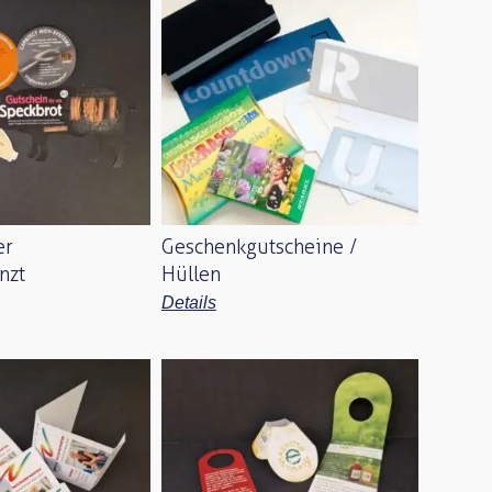
er
Geschenk
gutscheine /
nzt
Hüllen
Details