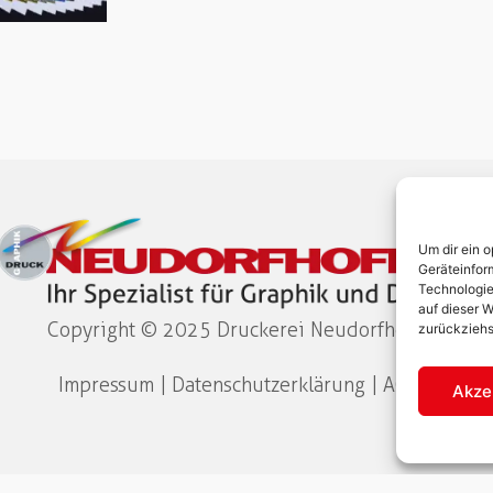
Um dir ein 
Geräteinfor
Technologie
auf dieser W
Copyright © 2025 Druckerei Neudorfhofer​
zurückziehs
Impressum
|
Datenschutzerklärung
|
AGB
Akze